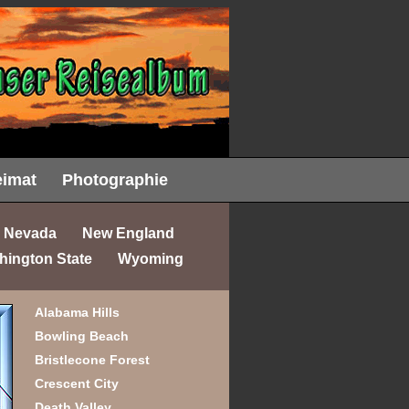
imat
Photographie
Nevada
New England
hington State
Wyoming
Alabama Hills
Bowling Beach
Bristlecone Forest
Crescent City
Death Valley