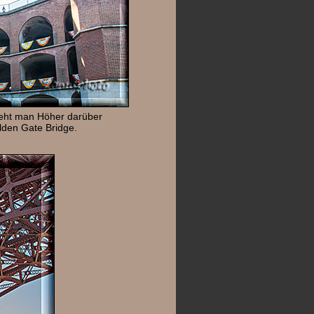
ieht man Höher darüber
lden Gate Bridge.