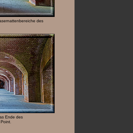
Kasemattenbereiche des
das Ende des
Point.