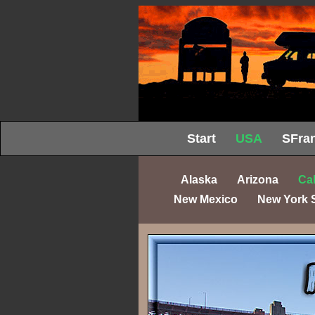
Start
USA
SFran
Alaska
Arizona
Cal
New Mexico
New York 