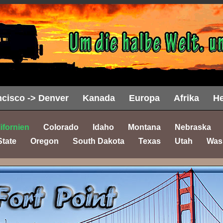
cisco -> Denver
Kanada
Europa
Afrika
He
ifornien
Colorado
Idaho
Montana
Nebraska
State
Oregon
South Dakota
Texas
Utah
Was