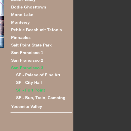
Bodie Ghosttown
Mono Lake
Monterey
Pebble Beach mit Tefonis
Pinnacles
Salt Point State Park
San Francisco 1
San Francisco 2
San Francisco 3
SF - Palace of Fine Art
SF - City Hall
SF - Fort Point
SF - Bus, Train, Camping
Yosemite Valley