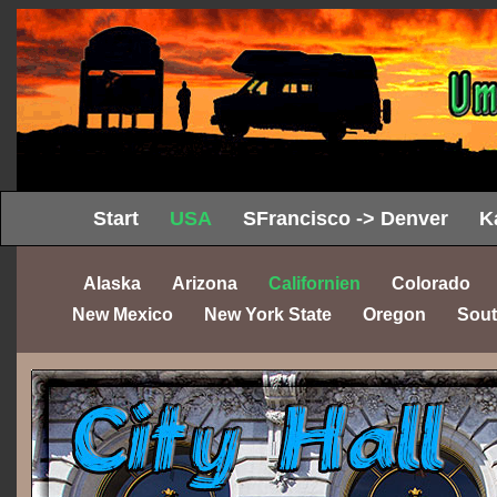
Start
USA
SFrancisco -> Denver
K
Alaska
Arizona
Californien
Colorado
New Mexico
New York State
Oregon
Sout