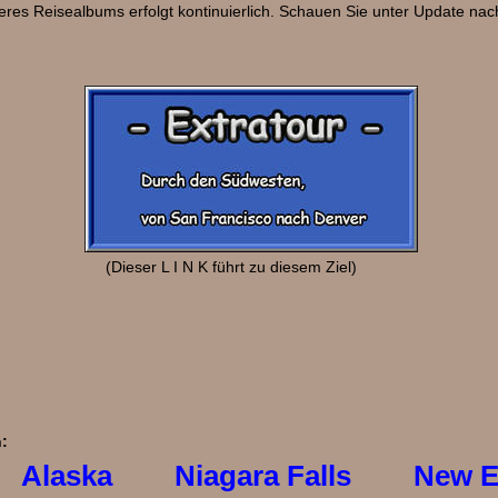
res Reisealbums erfolgt kontinuierlich. Schauen Sie unter Update nac
(Dieser L I N K führt zu diesem Ziel)
n:
ty
Alaska
Niagara Falls
New E