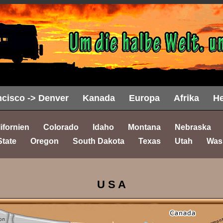
cisco -> Denver
Kanada
Europa
Afrika
He
ifornien
Colorado
Idaho
Montana
Nebraska
State
Oregon
South Dakota
Texas
Utah
Was
U S A