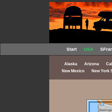
Start
USA
SFran
Alaska
Arizona
Cal
New Mexico
New York 