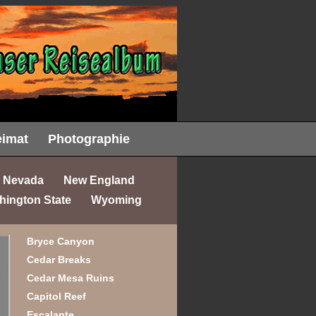
imat
Photographie
Nevada
New England
hington State
Wyoming
Bryce Canyon
Cedar Breaks
Cedar Mesa Ruins
Capitol Reef
Escalante