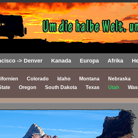
cisco -> Denver
Kanada
Europa
Afrika
He
ifornien
Colorado
Idaho
Montana
Nebraska
State
Oregon
South Dakota
Texas
Utah
Was