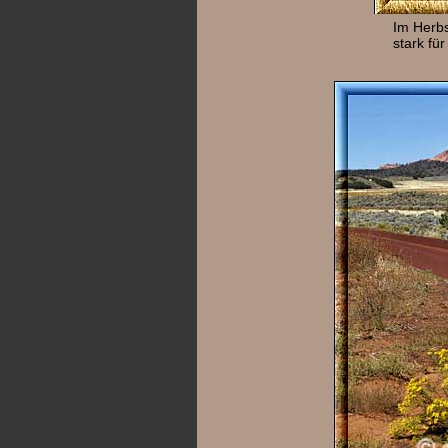
Im Herbs
stark für