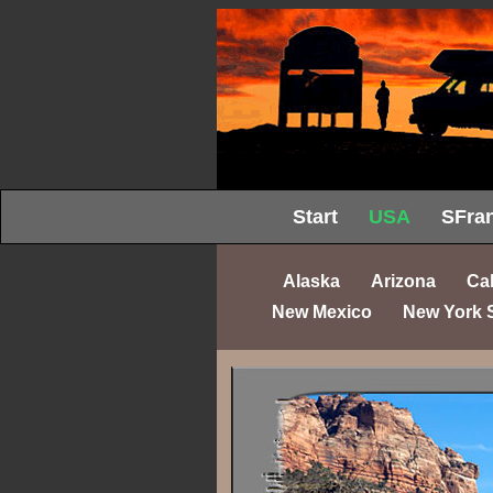
Start
USA
SFran
Alaska
Arizona
Cal
New Mexico
New York 