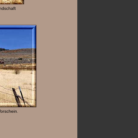
ndschaft
orschein.