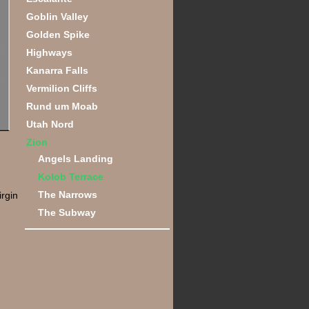
Goblin Valley
Golden Spike
Highways
Kanarra Falls
Vermilion Cliffs
Rund um Moab
Utah Nord
Zion
Angels Landing
Kolob Terrace
The Narrows
rgin
The Subway