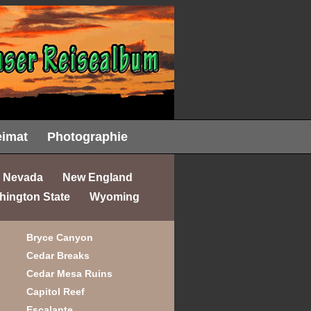
imat
Photographie
Nevada
New England
hington State
Wyoming
Bryce Canyon
Cedar Breaks
Cedar Mesa Ruins
Capitol Reef
Escalante