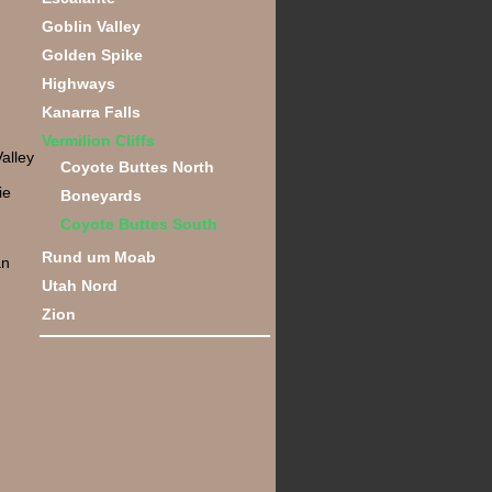
Goblin Valley
Golden Spike
Highways
Kanarra Falls
Vermilion Cliffs
alley
Coyote Buttes North
ie
Boneyards
Coyote Buttes South
Rund um Moab
an
Utah Nord
Zion