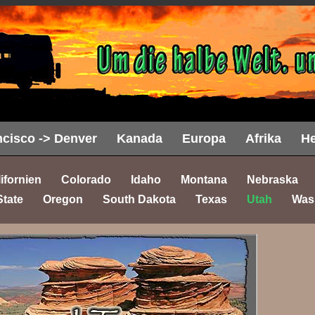
cisco -> Denver
Kanada
Europa
Afrika
He
ifornien
Colorado
Idaho
Montana
Nebraska
State
Oregon
South Dakota
Texas
Utah
Was