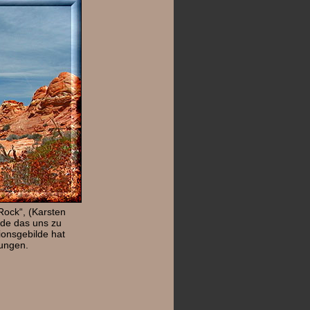
Rock“, (Karsten
lde das uns zu
ionsgebilde hat
ungen.