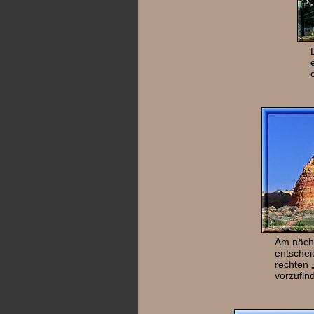
Am nächs
entschei
rechten 
vorzufind