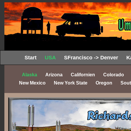
Start
USA
SFrancisco -> Denver
K
Alaska
Arizona
Californien
Colorado
New Mexico
New York State
Oregon
Sout