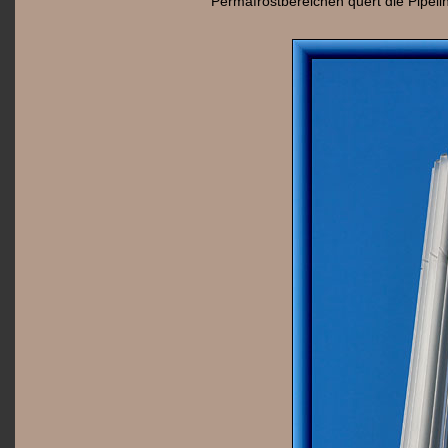
Permafrostbereichen quert die Pipelin