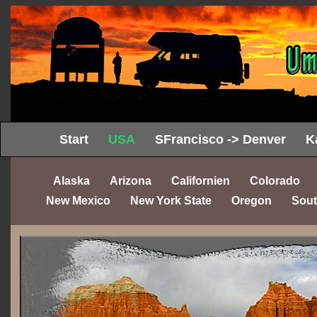
Start
USA
SFrancisco -> Denver
K
Alaska
Arizona
Californien
Colorado
New Mexico
New York State
Oregon
Sout