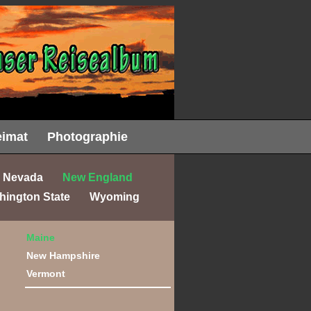
imat
Photographie
Nevada
New England
hington State
Wyoming
Maine
New Hampshire
Vermont