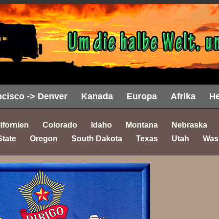
cisco -> Denver
Kanada
Europa
Afrika
He
ifornien
Colorado
Idaho
Montana
Nebraska
State
Oregon
South Dakota
Texas
Utah
Was