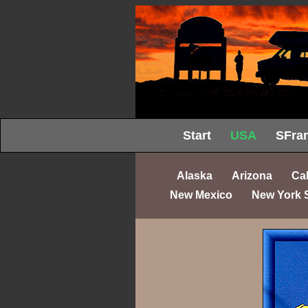
Start
USA
SFran
Alaska
Arizona
Cal
New Mexico
New York 