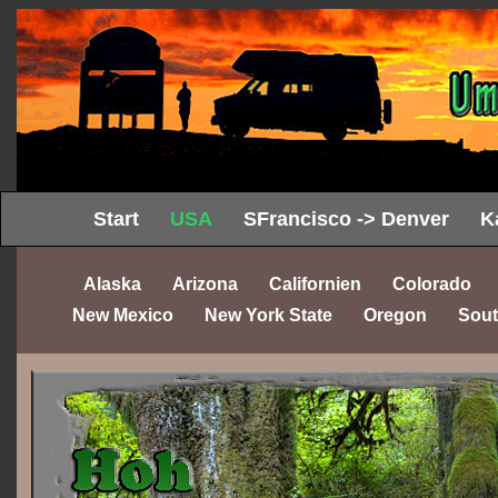
Start
USA
SFrancisco -> Denver
K
Alaska
Arizona
Californien
Colorado
New Mexico
New York State
Oregon
Sout