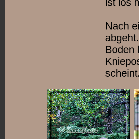
ist los 
Nach ei
abgeht.
Boden l
Kniepos
scheint