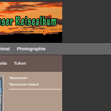
imat
Photographie
otia
Yukon
Vancouver
Vancouver Island