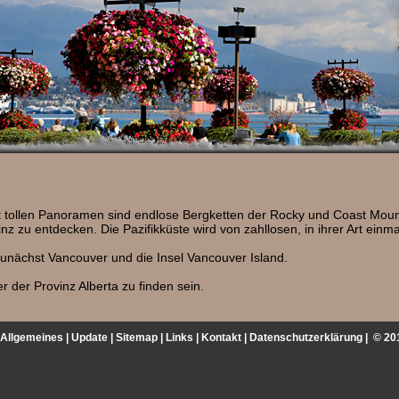
t tollen Panoramen sind endlose Bergketten der Rocky und Coast Moun
nz zu entdecken. Die Pazifikküste wird von zahllosen, in ihrer Art ei
zunächst Vancouver und die Insel Vancouver Island.
r der Provinz Alberta zu finden sein.
Allgemeines
|
Update
|
Sitemap
|
Links
|
Kontakt
|
Datenschutzerklärung
|
© 201