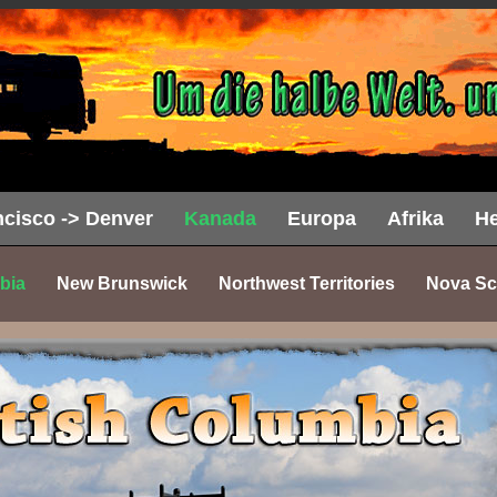
cisco -> Denver
Kanada
Europa
Afrika
He
bia
New Brunswick
Northwest Territories
Nova Sc