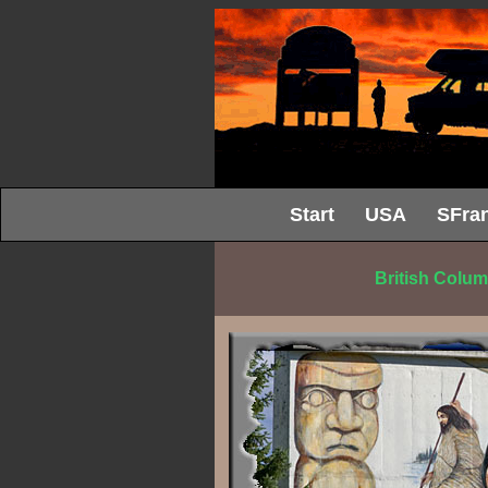
Start
USA
SFran
British Colum