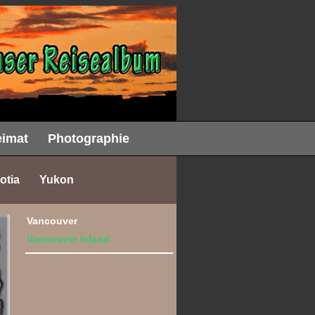
imat
Photographie
otia
Yukon
Vancouver
Vancouver Island