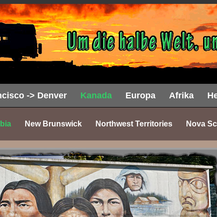
cisco -> Denver
Kanada
Europa
Afrika
He
bia
New Brunswick
Northwest Territories
Nova Sc