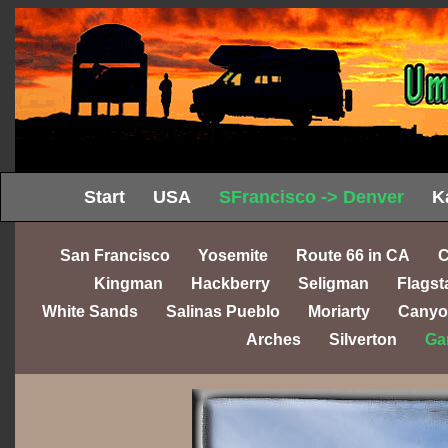
Start
USA
SFrancisco -> Denver
K
San Francisco
Yosemite
Route 66 in CA
C
Kingman
Hackberry
Seligman
Flagst
White Sands
Salinas Pueblo
Moriarty
Canyo
Arches
Silverton
Ga