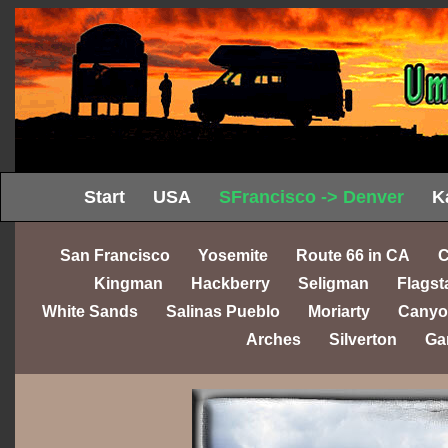
Start
USA
SFrancisco -> Denver
K
San Francisco
Yosemite
Route 66 in CA
C
Kingman
Hackberry
Seligman
Flagst
White Sands
Salinas Pueblo
Moriarty
Canyo
Arches
Silverton
Ga