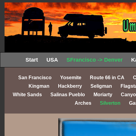
Start
USA
SFrancisco -> Denver
K
San Francisco
Yosemite
Route 66 in CA
C
Kingman
Hackberry
Seligman
Flagst
White Sands
Salinas Pueblo
Moriarty
Canyo
Arches
Silverton
Ga