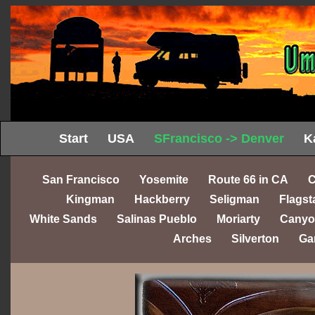
Start
USA
SFrancisco -> Denver
K
San Francisco
Yosemite
Route 66 in CA
C
Kingman
Hackberry
Seligman
Flagst
White Sands
Salinas Pueblo
Moriarty
Canyo
Arches
Silverton
Ga