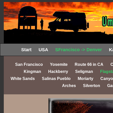
Start
USA
SFrancisco -> Denver
K
San Francisco
Yosemite
Route 66 in CA
C
Kingman
Hackberry
Seligman
Flagst
White Sands
Salinas Pueblo
Moriarty
Canyo
Arches
Silverton
Ga