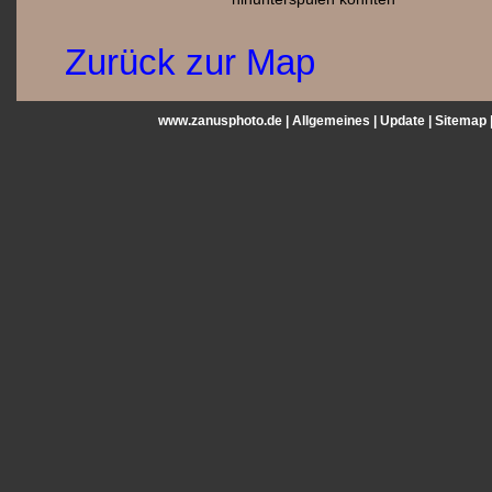
Zurück zur Map
www.zanusphoto.de |
Allgemeines
|
Update
|
Sitemap